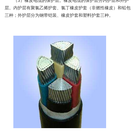
（3）橡皮电缆的保护层。橡皮电缆的保护层分内护层和外护
层。内护层有聚氯乙烯护套、氯丁橡皮护套（非燃性橡皮）和铅包
三种；外护层分为钢带铠装、橡皮护套和塑料护套三种。