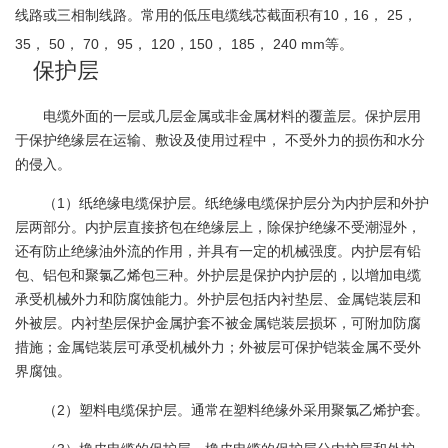
线路或三相制线路。常用的低压电缆线芯截面积有10，16， 25，
35， 50， 70， 95， 120，150， 185， 240 mm等。
保护层
电缆外面的一层或几层金属或非金属材料的覆盖层。保护层用
于保护绝缘层在运输、敷设及使用过程中， 不受外力的损伤和水分
的侵入。
（1）纸绝缘电缆保护层。纸绝缘电缆保护层分为内护层和外护
层两部分。内护层直接挤包在绝缘层上，除保护绝缘不受潮湿外，
还有防止绝缘油外流的作用，并具有一定的机械强度。内护层有铅
包、铝包和聚氯乙烯包三种。外护层是保护内护层的，以增加电缆
承受机械外力和防腐蚀能力。外护层包括内衬垫层、金属铠装层和
外被层。内衬垫层保护金属护套不被金属铠装层损坏，可附加防腐
措施；金属铠装层可承受机械外力；外被层可保护铠装金属不受外
界腐蚀。
（2）塑料电缆保护层。通常在塑料绝缘外采用聚氯乙烯护套。