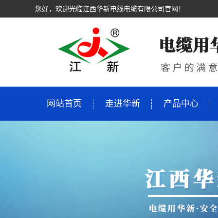
您好，欢迎光临江西华新电线电缆有限公司官网！
网站首页
走进华新
产品中心
走进华新
产品中心
新闻资讯
市场营销
工程案例
技术支持
人才招聘
联系我们
公司简介
母线槽
公司新闻
服务理念
案例展示
创新中心
校园招聘
联系方式
领导致辞
低压电缆0.6/1
行业资讯
营销网络
生产研发
招聘
招商加盟
企业文化
高压电缆8.7/15KV
技术资讯
在线留言
售后服务
资质荣誉
矿物质绝缘电
视频中心
电线
生产环境