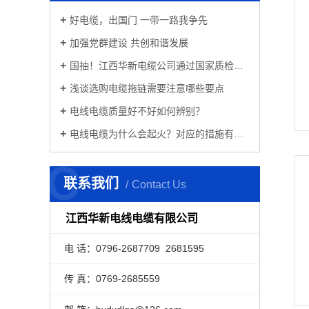
好电缆，出国门 一带一路我争先
加强党群建设 共创和谐发展
国抽！江西华新电缆公司通过国家质检总局的检验！
浅谈选购电缆拖链需要注意哪些要点
电线电缆质量好不好如何辨别？
电线电缆为什么会起火？对应的措施有哪些？
C
联系我们
Contact Us
江西华新电线电缆有限公司
电 话：0796-2687709 2681595
传 真：0769-2685559