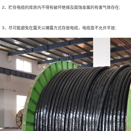
2、贮存电缆的库房内不得有破坏绝缘及腐蚀金属的有害气体存在;
3、尽可能避免在露天以裸露方式存放电缆，电缆盘不允许平放;