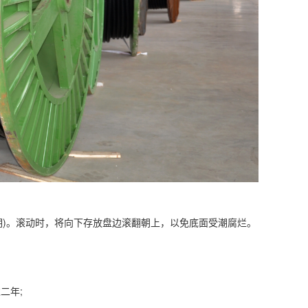
期)。滚动时，将向下存放盘边滚翻朝上，以免底面受潮腐烂。
二年;