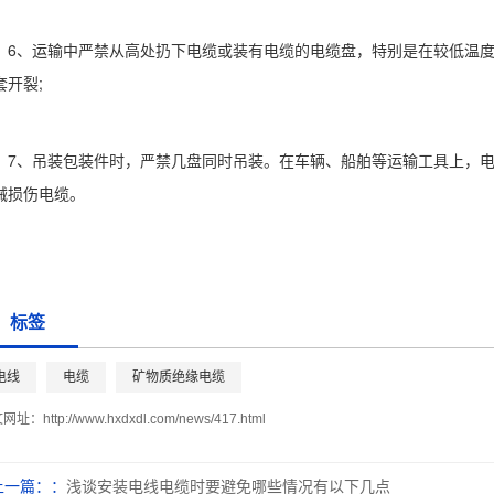
6、运输中严禁从高处扔下电缆或装有电缆的电缆盘，特别是在较低温度时
套开裂;
7、吊装包装件时，严禁几盘同时吊装。在车辆、船舶等运输工具上，
械损伤电缆。
标签
电线
电缆
矿物质绝缘电缆
文网址：
http://www.hxdxdl.com/news/417.html
上一篇：
浅谈安装电线电缆时要避免哪些情况有以下几点