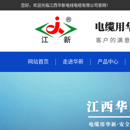
您好，欢迎光临江西华新电线电缆有限公司官网！
网站首页
走进华新
产品中心
走进华新
产品中心
新闻资讯
市场营销
工程案例
技术支持
人才招聘
联系我们
公司简介
母线槽
公司新闻
服务理念
案例展示
创新中心
校园招聘
联系方式
领导致辞
低压电缆0.6/1
行业资讯
营销网络
生产研发
招聘
招商加盟
企业文化
高压电缆8.7/15KV
技术资讯
在线留言
售后服务
资质荣誉
矿物质绝缘电
视频中心
电线
生产环境