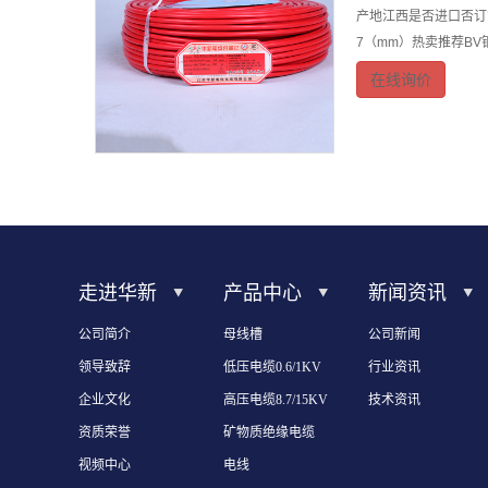
产地江西是否进口否订
7（mm）热卖推荐BV
在线询价
走进华新
产品中心
新闻资讯
公司简介
母线槽
公司新闻
领导致辞
低压电缆0.6/1KV
行业资讯
企业文化
高压电缆8.7/15KV
技术资讯
资质荣誉
矿物质绝缘电缆
视频中心
电线