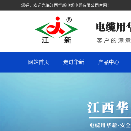
您好，欢迎光临江西华新电线电缆有限公司官网！
网站首页
走进华新
产品中心
走进华新
产品中心
新闻资讯
市场营销
工程案例
技术支持
人才招聘
联系我们
公司简介
母线槽
公司新闻
服务理念
案例展示
创新中心
校园招聘
联系方式
领导致辞
低压电缆0.6/1
行业资讯
营销网络
生产研发
招聘
招商加盟
企业文化
高压电缆8.7/15KV
技术资讯
在线留言
售后服务
资质荣誉
矿物质绝缘电
视频中心
电线
生产环境