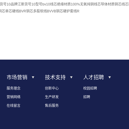
货号10品牌江新货号10型号bv10线芯绝缘材质100%无氧纯铜线芯导体材质铜芯线
铜芯单芯硬线BVR铜芯多股软线BVVB铜芯硬护套线R
市场营销
技术支持
人才招聘
服务理念
创新中心
校园招聘
营销网络
生产研发
招聘
在线留言
售后服务