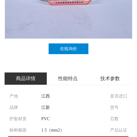
在线询价
商品详情
性能特点
技术参数
产地
江西
是否进口
品牌
江新
货号
护套材质
PVC
芯数
标称截面
1.5（mm2）
产品认证