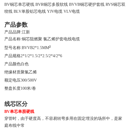
BV铜芯单芯硬线 BVR铜芯多股软线 BVVB铜芯硬护套线 RVS铜芯双
绞线 BLV单股铝芯电线 YJV电缆 VLV电缆
产品参数
产品品牌:江新
产品名称:铜芯阻燃聚 氯乙烯护套电线电缆
²
型号名称:BVVB2*1.5MM
产品规格2*1/2*1.5/2*2.5/2*4/2*6
产品颜色白色
绝缘材质聚氯乙烯
额定电压300/500V
整盘长度100米/卷
线芯区分
BV单芯单股硬线
穿管时，由于硬度高，不容易转弯多用在固定埋没的场所中，是家
庭布线中常