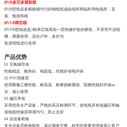
BVR多芯多股软线
BVR型线是多根粗细均匀的铜线组成由场所和临时用电场所，安
装、拖放和移
BVVB两芯线
BVVB型线就是2根单芯线再加一层绝缘护套的硬线，不穿管不进线
槽，裸露使用，适合户外，多作为
装潢明线进行使用
产品优势
01 无氧铜导体
性能稳定、敞热好、电阻低，性能好省电环保
02 PVC绝缘层
使用聚氯乙烯性能，耐高温、耐磨损耐腐蚀、阻燃性能好环保an
全，放心使用
03 偏芯率低
采用优良生产设备，严格的高压检测环节，使电线具有低骗芯率确
保电线绝缘层厚薄均匀，防止击穿
04 业设备检验
专业设备层检验制造，保证拥有完整、科学的质量管理体系让客户