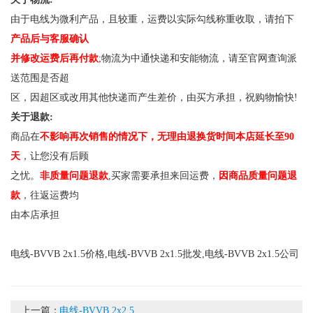
由于电线为微利产品，且较重，运费以实际勾线称重收取，请拍下
产品后与客服确认
并修改运费后再付款
;物流为中通快递和安能物流，请至官网查询派
送范围是否超
区，因超区或改用其他快递而产生差价，由买方承担，祝购物愉快!
关于退款:
商品在
不影响再次销售的情况下，无理由退换货时间本店延长至90
天
，让您没有后顾
之忧。
非质量问题退款
,买家需要承担来回运费，
因商品质量问题退
款
，往返运费均
由本店承担
电线-BVVB 2x1.5价格,电线-BVVB 2x1.5批发,电线-BVVB 2x1.5公司
上一篇：
电线-BVVB 2x2.5